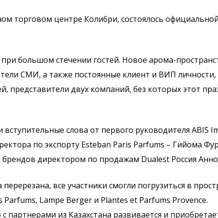
стном торговом центре Колибри, состоялось официально
при большом стечении гостей. Новое арома-пространст
тели СМИ, а также постоянные клиент и ВИП личности,
й, представители двух компаний, без которых этот празд
вступительные слова от первого руководителя ABIS Im
ректора по экспорту Esteban Paris Parfums – Гийома Ф
ия брендов директором по продажам Dualest Россия Ан
 перерезана, все участники смогли погрузиться в прост
 Parfums, Lampe Berger и Plantes et Parfums Provence.
 с партнерами из Казахстана развивается и приобретае